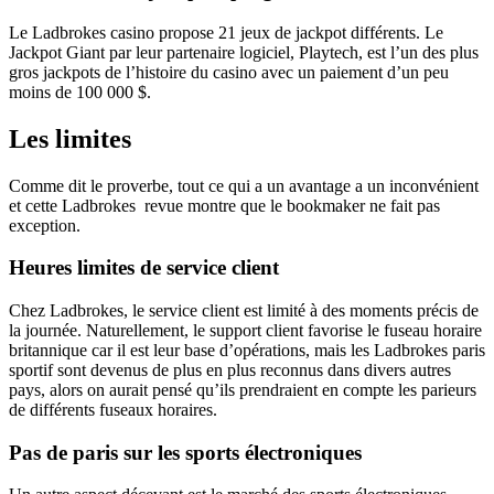
Le Ladbrokes casino propose 21 jeux de jackpot différents. Le
Jackpot Giant par leur partenaire logiciel, Playtech, est l’un des plus
gros jackpots de l’histoire du casino avec un paiement d’un peu
moins de 100 000 $.
Les limites
Comme dit le proverbe, tout ce qui a un avantage a un inconvénient
et cette Ladbrokes revue montre que le bookmaker ne fait pas
exception.
Heures limites de service client
Chez Ladbrokes, le service client est limité à des moments précis de
la journée. Naturellement, le support client favorise le fuseau horaire
britannique car il est leur base d’opérations, mais les Ladbrokes paris
sportif sont devenus de plus en plus reconnus dans divers autres
pays, alors on aurait pensé qu’ils prendraient en compte les parieurs
de différents fuseaux horaires.
Pas de paris sur les sports électroniques