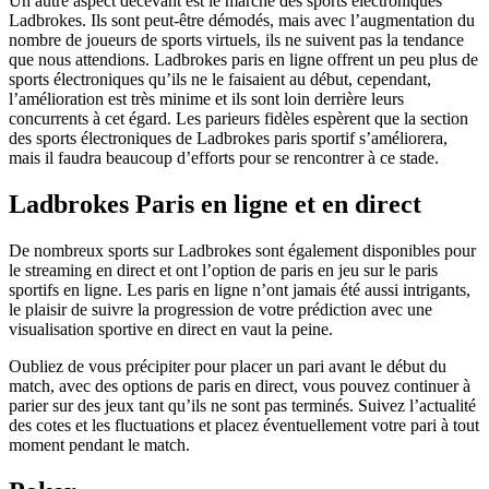
Un autre aspect décevant est le marché des sports électroniques
Ladbrokes. Ils sont peut-être démodés, mais avec l’augmentation du
nombre de joueurs de sports virtuels, ils ne suivent pas la tendance
que nous attendions. Ladbrokes paris en ligne offrent un peu plus de
sports électroniques qu’ils ne le faisaient au début, cependant,
l’amélioration est très minime et ils sont loin derrière leurs
concurrents à cet égard. Les parieurs fidèles espèrent que la section
des sports électroniques de Ladbrokes paris sportif s’améliorera,
mais il faudra beaucoup d’efforts pour se rencontrer à ce stade.
Ladbrokes Paris en ligne et en direct
De nombreux sports sur Ladbrokes sont également disponibles pour
le streaming en direct et ont l’option de paris en jeu sur le paris
sportifs en ligne. Les paris en ligne n’ont jamais été aussi intrigants,
le plaisir de suivre la progression de votre prédiction avec une
visualisation sportive en direct en vaut la peine.
Oubliez de vous précipiter pour placer un pari avant le début du
match, avec des options de paris en direct, vous pouvez continuer à
parier sur des jeux tant qu’ils ne sont pas terminés. Suivez l’actualité
des cotes et les fluctuations et placez éventuellement votre pari à tout
moment pendant le match.