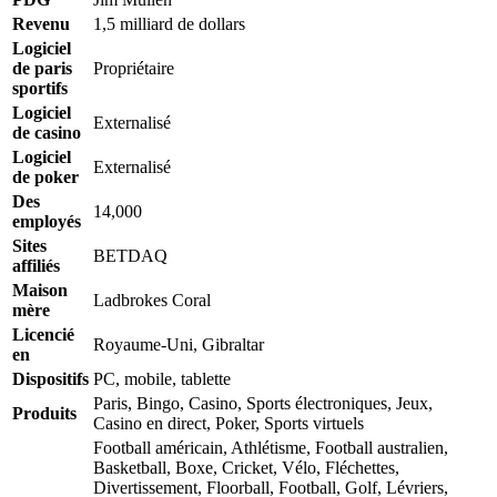
Revenu
1,5 milliard de dollars
Logiciel
de paris
Propriétaire
sportifs
Logiciel
Externalisé
de casino
Logiciel
Externalisé
de poker
Des
14,000
employés
Sites
BETDAQ
affiliés
Maison
Ladbrokes Coral
mère
Licencié
Royaume-Uni, Gibraltar
en
Dispositifs
PC, mobile, tablette
Paris, Bingo, Casino, Sports électroniques, Jeux,
Produits
Casino en direct, Poker, Sports virtuels
Football américain, Athlétisme, Football australien,
Basketball, Boxe, Cricket, Vélo, Fléchettes,
Divertissement, Floorball, Football, Golf, Lévriers,