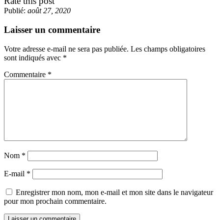
Rate this post
Publié:
août 27, 2020
Laisser un commentaire
Votre adresse e-mail ne sera pas publiée.
Les champs obligatoires
sont indiqués avec
*
Commentaire
*
Nom
*
E-mail
*
Enregistrer mon nom, mon e-mail et mon site dans le navigateur
pour mon prochain commentaire.