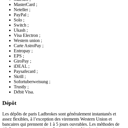
MasterCard ;
Neteller ;
PayPal ;
Solo ;
Switch ;
Ukash ;
Visa Electron ;
Western union ;
Carte AstroPay ;
Entropay ;
EPS ;
GiroPay ;
iDEAL ;
Paysafecard ;
Skrill ;
Sofortuberweisung ;
Trustly ;
Débit Visa.
Dépôt
Les dépôts de paris Ladbrokes sont généralement instantanés et
assez flexibles, à l’exception des virements Western Union et
bancaires qui prennent de 1 à 5 jours ouvrables. Les méthodes de