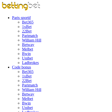
Paris sportif
Bet365
1xBet
22Bet
Parimatch
William Hill
Betway
Melbet
Bwin
Unibet
Ladbrokes
Code bonus
Bet365
1xBet
22Bet
Parimatch
William Hill
Betway
Melbet
Bwin
Unibet