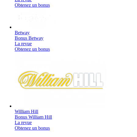
Obtenez un bonus
Betway
Bonus
Betway
La revue
Obtenez un bonus
William Hill
Bonus
William Hill
La revue
Obtenez un bonus