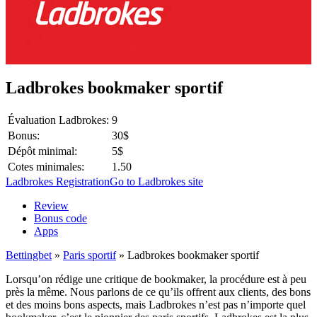
Ladbrokes bookmaker sportif
Évaluation Ladbrokes:
9
Bonus:
30$
Dépôt minimal:
5$
Cotes minimales:
1.50
Ladbrokes Registration
Go to Ladbrokes site
Review
Bonus code
Apps
Bettingbet
»
Paris sportif
»
Ladbrokes bookmaker sportif
Lorsqu’on rédige une critique de bookmaker, la procédure est à peu
près la même. Nous parlons de ce qu’ils offrent aux clients, des bons
et des moins bons aspects, mais Ladbrokes n’est pas n’importe quel