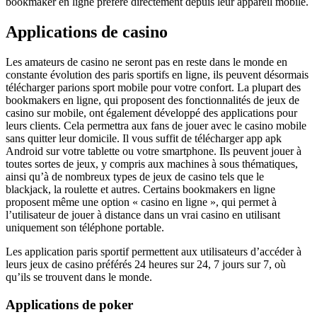
bookmaker en ligne préféré directement depuis leur appareil mobile.
Applications de casino
Les amateurs de casino ne seront pas en reste dans le monde en
constante évolution des paris sportifs en ligne, ils peuvent désormais
télécharger parions sport mobile pour votre confort. La plupart des
bookmakers en ligne, qui proposent des fonctionnalités de jeux de
casino sur mobile, ont également développé des applications pour
leurs clients. Cela permettra aux fans de jouer avec le casino mobile
sans quitter leur domicile. Il vous suffit de télécharger app apk
Android sur votre tablette ou votre smartphone. Ils peuvent jouer à
toutes sortes de jeux, y compris aux machines à sous thématiques,
ainsi qu’à de nombreux types de jeux de casino tels que le
blackjack, la roulette et autres. Certains bookmakers en ligne
proposent même une option « casino en ligne », qui permet à
l’utilisateur de jouer à distance dans un vrai casino en utilisant
uniquement son téléphone portable.
Les application paris sportif permettent aux utilisateurs d’accéder à
leurs jeux de casino préférés 24 heures sur 24, 7 jours sur 7, où
qu’ils se trouvent dans le monde.
Applications de poker