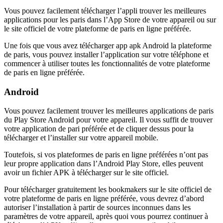
Vous pouvez facilement télécharger l’appli trouver les meilleures
applications pour les paris dans l’App Store de votre appareil ou sur
le site officiel de votre plateforme de paris en ligne préférée.
Une fois que vous avez télécharger app apk Android la plateforme
de paris, vous pouvez installer l’application sur votre téléphone et
commencer à utiliser toutes les fonctionnalités de votre plateforme
de paris en ligne préférée.
Android
Vous pouvez facilement trouver les meilleures applications de paris
du Play Store Android pour votre appareil. Il vous suffit de trouver
votre application de pari préférée et de cliquer dessus pour la
télécharger et l’installer sur votre appareil mobile.
Toutefois, si vos plateformes de paris en ligne préférées n’ont pas
leur propre application dans l’Android Play Store, elles peuvent
avoir un fichier APK à télécharger sur le site officiel.
Pour télécharger gratuitement les bookmakers sur le site officiel de
votre plateforme de paris en ligne préférée, vous devrez d’abord
autoriser l’installation à partir de sources inconnues dans les
paramètres de votre appareil, après quoi vous pourrez continuer à