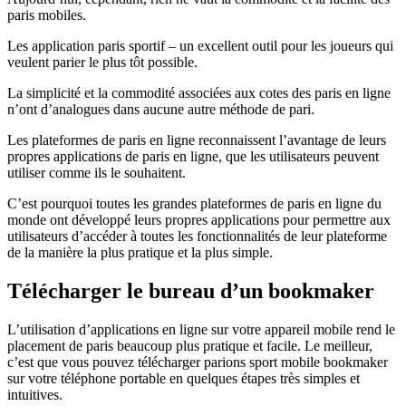
paris mobiles.
Les application paris sportif – un excellent outil pour les joueurs qui
veulent parier le plus tôt possible.
La simplicité et la commodité associées aux cotes des paris en ligne
n’ont d’analogues dans aucune autre méthode de pari.
Les plateformes de paris en ligne reconnaissent l’avantage de leurs
propres applications de paris en ligne, que les utilisateurs peuvent
utiliser comme ils le souhaitent.
C’est pourquoi toutes les grandes plateformes de paris en ligne du
monde ont développé leurs propres applications pour permettre aux
utilisateurs d’accéder à toutes les fonctionnalités de leur plateforme
de la manière la plus pratique et la plus simple.
Télécharger le bureau d’un bookmaker
L’utilisation d’applications en ligne sur votre appareil mobile rend le
placement de paris beaucoup plus pratique et facile. Le meilleur,
c’est que vous pouvez télécharger parions sport mobile bookmaker
sur votre téléphone portable en quelques étapes très simples et
intuitives.