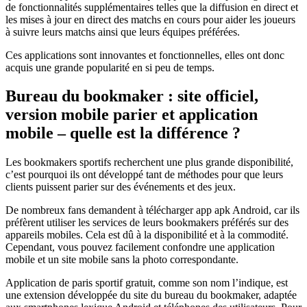
de fonctionnalités supplémentaires telles que la diffusion en direct et
les mises à jour en direct des matchs en cours pour aider les joueurs
à suivre leurs matchs ainsi que leurs équipes préférées.
Ces applications sont innovantes et fonctionnelles, elles ont donc
acquis une grande popularité en si peu de temps.
Bureau du bookmaker : site officiel,
version mobile parier et application
mobile – quelle est la différence ?
Les bookmakers sportifs recherchent une plus grande disponibilité,
c’est pourquoi ils ont développé tant de méthodes pour que leurs
clients puissent parier sur des événements et des jeux.
De nombreux fans demandent à télécharger app apk Android, car ils
préfèrent utiliser les services de leurs bookmakers préférés sur des
appareils mobiles. Cela est dû à la disponibilité et à la commodité.
Cependant, vous pouvez facilement confondre une application
mobile et un site mobile sans la photo correspondante.
Application de paris sportif gratuit, comme son nom l’indique, est
une extension développée du site du bureau du bookmaker, adaptée