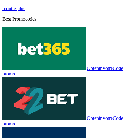
montre plus
Best Promocodes
Obtenir votre
Code
promo
Obtenir votre
Code
promo