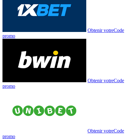
Obtenir votre
Code
promo
Obtenir votre
Code
promo
Obtenir votre
Code
promo