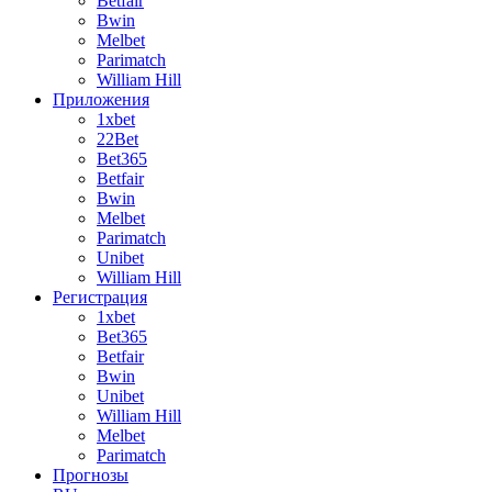
Betfair
Bwin
Melbet
Parimatch
William Hill
Приложения
1xbet
22Bet
Bet365
Betfair
Bwin
Melbet
Parimatch
Unibet
William Hill
Регистрация
1xbet
Bet365
Betfair
Bwin
Unibet
William Hill
Melbet
Parimatch
Прогнозы