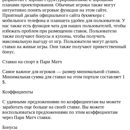
планами проектирования. Обычные игроки также могут
интуитивно понять игровые функции на этом сайте.
Приятный дизайн официального сайта букмекера с
мобильного телефона и планшета удобен для пользователя. У
нас также есть функция чата для наших пользователей, чтобы
избежать проблем при размещении ставок. Пользователи
также получают бонусы и купоны, чтобы получить
максимальную выгоду от игр. Пользователи могут делать
ставки на живые игры. Они также получают приветственный
бонус.
Ставки на спорт в Пари Матч
Самое важное для игроков — размер минимальной ставки.
Минимальная сумма для ставки на этом портале составляет 1
$.
Коэффициенты
С удачными предложениями по коэффициентам вы можете
заработать еще больше на своей ставке. Вы можете
воспользоваться предложениями по этим коэффициентам
через Пари Матч ставки.
Бонусы