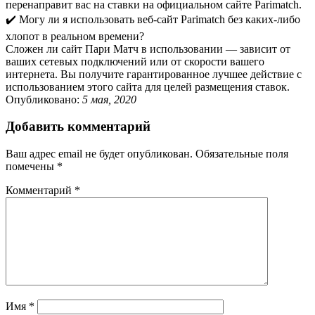
перенаправит вас на ставки на официальном сайте Parimatch.
✔️ Могу ли я использовать веб-сайт Parimatch без каких-либо
хлопот в реальном времени?
Сложен ли сайт Пари Матч в использовании — зависит от
ваших сетевых подключений или от скорости вашего
интернета. Вы получите гарантированное лучшее действие с
использованием этого сайта для целей размещения ставок.
Опубликовано:
5 мая, 2020
Добавить комментарий
Ваш адрес email не будет опубликован.
Обязательные поля
помечены
*
Комментарий
*
Имя
*