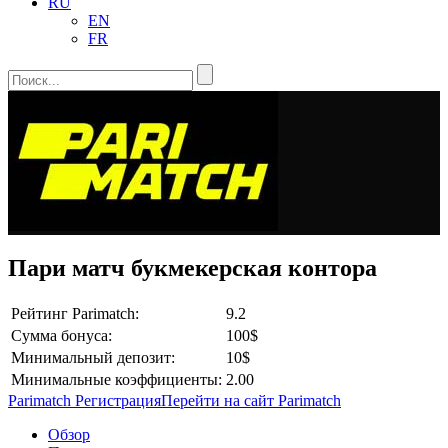
RU
EN
FR
Пари матч букмекерская контора
Рейтинг Parimatch:
9.2
Сумма бонуса:
100$
Минимальный депозит:
10$
Минимальные коэффициенты:
2.00
Parimatch Регистрация
Перейти на сайт Parimatch
Обзор