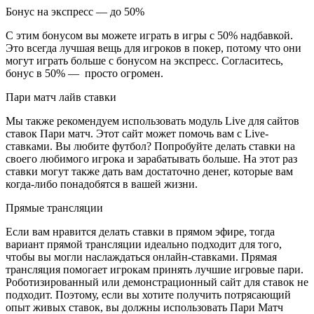
Бонус на экспресс — до 50%
С этим бонусом вы можете играть в игры с 50% надбавкой.
Это всегда лучшая вещь для игроков в покер, потому что они
могут играть больше с бонусом на экспресс. Согласитесь,
бонус в 50% — просто огромен.
Пари матч лайв ставки
Мы также рекомендуем использовать модуль Live для сайтов
ставок Пари матч. Этот сайт может помочь вам с Live-
ставками. Вы любите футбол? Попробуйте делать ставки на
своего любимого игрока и зарабатывать больше. На этот раз
ставки могут также дать вам достаточно денег, которые вам
когда-либо понадобятся в вашей жизни.
Прямые трансляции
Если вам нравится делать ставки в прямом эфире, тогда
вариант прямой трансляции идеально подходит для того,
чтобы вы могли наслаждаться онлайн-ставками. Прямая
трансляция помогает игрокам принять лучшие игровые пари.
Роботизированный или демонстрационный сайт для ставок не
подходит. Поэтому, если вы хотите получить потрясающий
опыт живых ставок, вы должны использовать Пари Матч