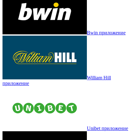
Bwin приложение
William Hill
приложение
Unibet приложение