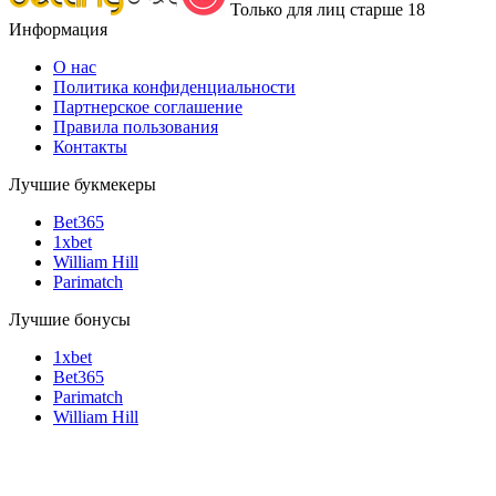
Только для лиц старше 18
Информация
О нас
Политика конфиденциальности
Партнерское соглашение
Правила пользования
Контакты
Лучшие букмекеры
Bet365
1xbet
William Hill
Parimatch
Лучшие бонусы
1xbet
Bet365
Parimatch
William Hill