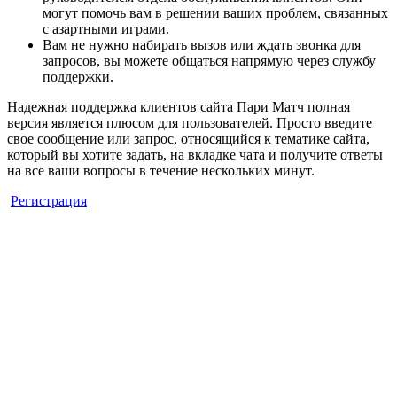
могут помочь вам в решении ваших проблем, связанных
с азартными играми.
Вам не нужно набирать вызов или ждать звонка для
запросов, вы можете общаться напрямую через службу
поддержки.
Надежная поддержка клиентов сайта Пари Матч полная
версия является плюсом для пользователей. Просто введите
свое сообщение или запрос, относящийся к тематике сайта,
который вы хотите задать, на вкладке чата и получите ответы
на все ваши вопросы в течение нескольких минут.
Регистрация