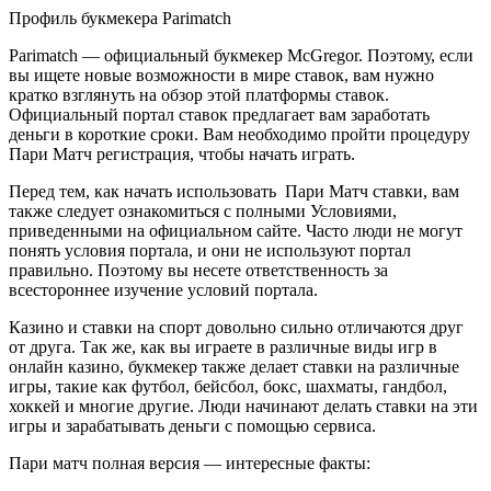
Профиль букмекера Parimatch
Parimatch — официальный букмекер McGregor. Поэтому, если
вы ищете новые возможности в мире ставок, вам нужно
кратко взглянуть на обзор этой платформы ставок.
Официальный портал ставок предлагает вам заработать
деньги в короткие сроки. Вам необходимо пройти процедуру
Пари Матч регистрация, чтобы начать играть.
Перед тем, как начать использовать Пари Матч ставки, вам
также следует ознакомиться с полными Условиями,
приведенными на официальном сайте. Часто люди не могут
понять условия портала, и они не используют портал
правильно. Поэтому вы несете ответственность за
всестороннее изучение условий портала.
Казино и ставки на спорт довольно сильно отличаются друг
от друга. Так же, как вы играете в различные виды игр в
онлайн казино, букмекер также делает ставки на различные
игры, такие как футбол, бейсбол, бокс, шахматы, гандбол,
хоккей и многие другие. Люди начинают делать ставки на эти
игры и зарабатывать деньги с помощью сервиса.
Пари матч полная версия — интересные факты: