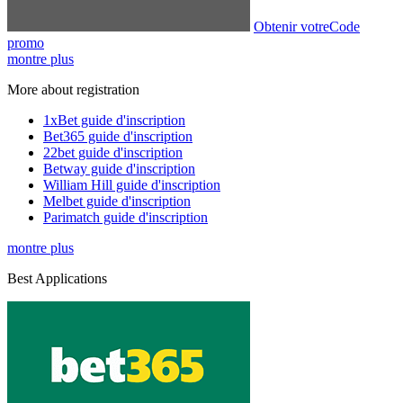
Obtenir votre
Code
promo
montre plus
More about registration
1xBet guide d'inscription
Bet365 guide d'inscription
22bet guide d'inscription
Betway guide d'inscription
William Hill guide d'inscription
Melbet guide d'inscription
Parimatch guide d'inscription
montre plus
Best Applications