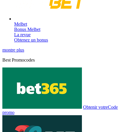
Melbet
Bonus
Melbet
La revue
Obtenez un bonus
montre plus
Best Promocodes
Obtenir votre
Code
promo