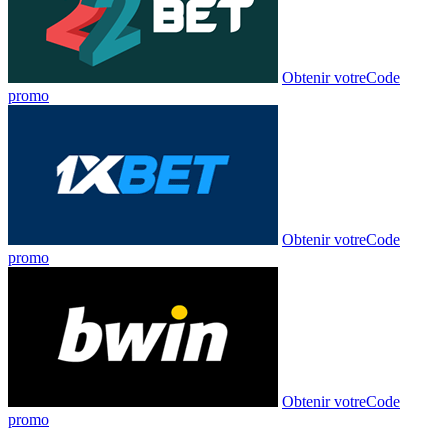
Obtenir votre
Code
promo
Obtenir votre
Code
promo
Obtenir votre
Code
promo