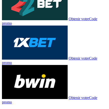
Obtenir votre
Code
promo
Obtenir votre
Code
promo
Obtenir votre
Code
promo