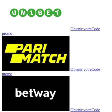
Obtenir votre
Code
promo
Obtenir votre
Code
promo
Obtenir votre
Code