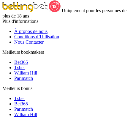
Uniquement pour les personnes de
plus de 18 ans
Plus d'informations
À propos de nous
Conditions d’Utilisation
Nous Contacter
Meilleurs bookmakers
Bet365
1xbet
William Hill
Parimatch
Meilleurs bonus
1xbet
Bet365
Parimatch
William Hill