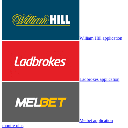
William Hill application
Ladbrokes application
Melbet application
montre plus