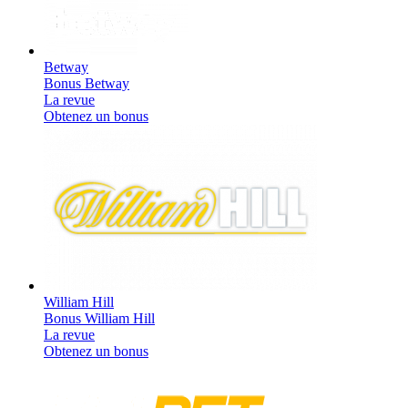
Betway
Bonus
Betway
La revue
Obtenez un bonus
William Hill
Bonus
William Hill
La revue
Obtenez un bonus